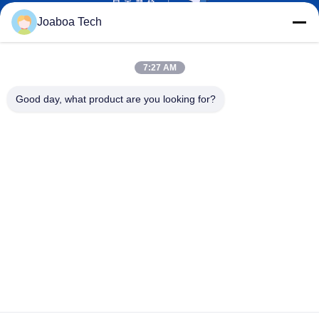
Joaboa Tech
7:27 AM
Good day, what product are you looking for?
Wechat Ταυτότητα
LinkedIn Ταυτότητα
Ταυτότητα
WhatsAPP
Μας ελάτε σε επαφή με

Τηλέφωνο
+86-0755-33052250

Ηλεκτρονικό ταχυδρομείο
international@zhuobao.com

Διεύθυνση
Πάτωμα 16ο, βόρεια περιοχή No.2, κεντρικό τ
ετράγωνο πόλεων τελειότητας, Meilin, Futian
Dist., Shenzhen, Guangdong, Κίνα