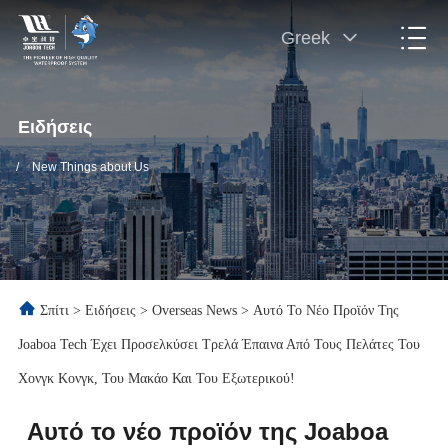
Greek
Ειδήσεις
/
New Things about Us
Σπίτι
>
Ειδήσεις
>
Overseas News
>
Αυτό Το Νέο Προϊόν Της
Joaboa Tech Έχει Προσελκύσει Τρελά Έπαινα Από Τους Πελάτες Του
Χονγκ Κονγκ, Του Μακάο Και Του Εξωτερικού!
Αυτό το νέο προϊόν της Joaboa