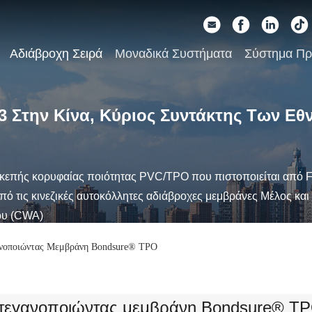
Αδιάβροχη Σειρά
Μοναδικά Συστήματα
Σύστημα Π
3 Στην Κίνα, Κύριος Συντάκτης Των Ε
κεπής κορυφαίας ποιότητας PVC/TPO που πιστοποιείται από F
ό τις κινεζικές αυτοκόλλητες αδιάβροχες μεμβράνες Μέλος και
ου (CWA)
νοποιώντας Μεμβράνη Bondsure® TPO
τεγανοποιώντας μεμβράνη Bondsure® T