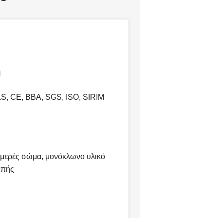
H
, CE, BBA, SGS, ISO, SIRIM
υμερές σώμα, μονόκλωνο υλικό
επής