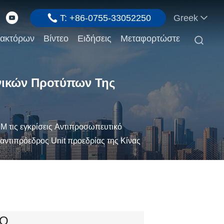
T: +86-0755-33052250
Greek
ρακτόρων
Βίντεο
Ειδήσεις
Μεταφορτώστε

θνικών Προτύπων Της
M τις εγκρίσεις Αντιπροσωπευτικό
 αντιπρόεδρος Unit προεδρίας της Κίνας
PO