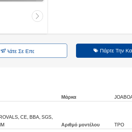
Πάρτε Την Κα
 Ελάτε Σε Επαφή Με
Μάρκα
JOABO
OVALS, CE, BBA, SGS,
IM
Αριθμό μοντέλου
TPO