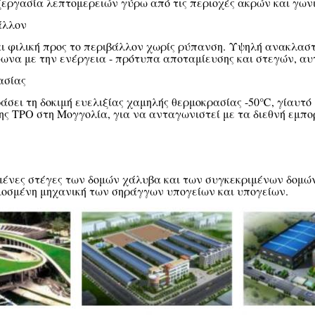
εξεργασία λεπτομερειών γύρω από τις περιοχές ακρών και γων
άλλον
ι φιλική προς το περιβάλλον χωρίς ρύπανση. Υψηλή ανακλαστ
ωνα με την ενέργεια - πρότυπα αποταμίευσης και στεγών, αυ
ασίας
ράσει τη δοκιμή ευελιξίας χαμηλής θερμοκρασίας -50℃, γίαυτό 
ς TPO στη Μογγολία, για να ανταγωνιστεί με τα διεθνή εμπο
ειμένες στέγες των δομών χάλυβα και των συγκεκριμένων δομώ
μοσμένη μηχανική των σηράγγων υπογείων και υπογείων.