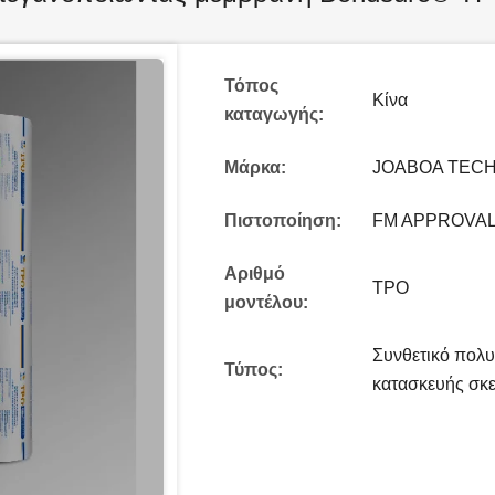
Τόπος
Κίνα
καταγωγής:
Μάρκα:
JOABOA TEC
Πιστοποίηση:
FM APPROVALS
Αριθμό
TPO
μοντέλου:
Συνθετικό πολ
Τύπος:
κατασκευής σκ