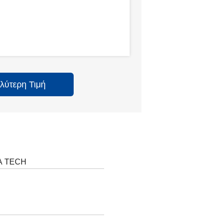
λύτερη Τιμή
A TECH