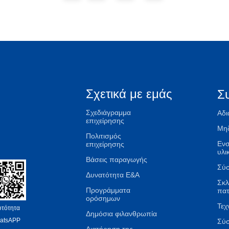
Σχετικά με εμάς
Σ
Σχεδιάγραμμα
Αδι
επιχείρησης
Μηδ
Πολιτισμός
Εν
επιχείρησης
υλι
Βάσεις παραγωγής
Σύσ
Δυνατότητα Ε&Α
Σκλ
Προγράμματα
πα
ορόσημων
Τεχ
υτότητα
Δημόσια φιλανθρωπία
atsAPP
Σύ