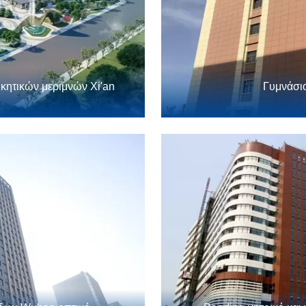
κητικών μεριμνών Xi'an
Γυμνάσι