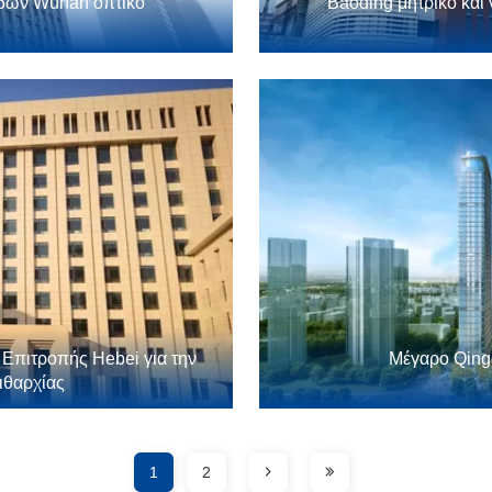
άδων Wuhan οπτικό
Baoding μητρικό και
 Επιτροπής Hebei για την
Μέγαρο Qin
ιθαρχίας
1
2