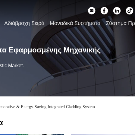
Αδιάβροχη Σειρά
Μοναδικά Συστήματα
Σύστημα Π
τα Εφαρμοσμένης Μηχανικής
tic Market.
ecorative & Energy-Saving Integrated Cladding System
α