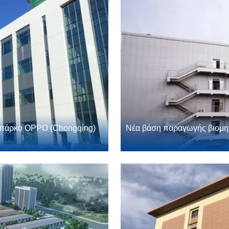
ό πάρκο OPPO (Chongqing)
Νέα βάση παραγωγής βιομηχα