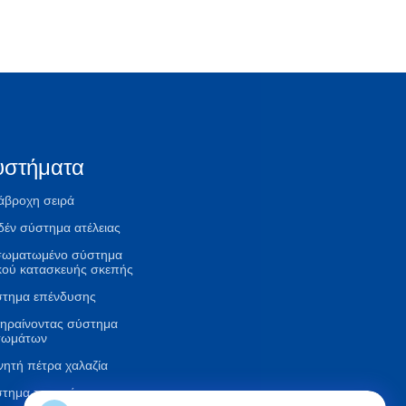
υστήματα
άβροχη σειρά
έν σύστημα ατέλειας
σωματωμένο σύστημα
κού κατασκευής σκεπής
τημα επένδυσης
ηραίνοντας σύστημα
τωμάτων
νητή πέτρα χαλαζία
στημα πρακτόρων