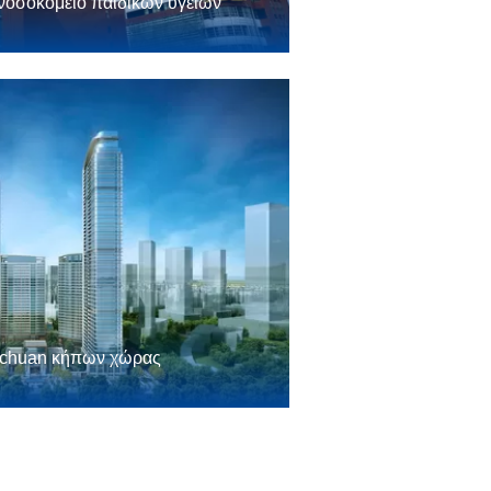
 νοσοκομείο παιδικών υγειών
gchuan κήπων χώρας