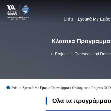
Σπίτι
Σχετικά Με Εμάς
Κλασικά Προγράμμα
/
Projects in Overseas and Domes
Σπίτι
>
Σχετικά Με Εμάς
>
Προγράμματα Ορόσημων
>
Projects Of D
Όλα τα προγράμματ