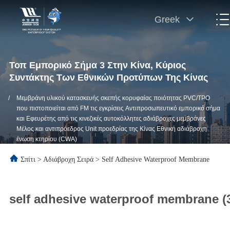
Greek
Τοπ Εμπορικό Σήμα 3 Στην Κίνα, Κύριος
Συντάκτης Των Εθνικών Προτύπων Της Κίνας
/
Μεμβράνη υλικού κατασκευής σκεπής κορυφαίας ποιότητας PVC/TPO
που πιστοποιείται από FM τις εγκρίσεις Αντιπροσωπευτικό εμπορικό σήμα
και Εφευρέτης από τις κινεζικές αυτοκόλλητες αδιάβροχες μεμβράνες
Μέλος και αντιπρόεδρος Unit προεδρίας της Κίνας Εθνική αδιάβροχη
ένωση κτηρίου (CWA)
Σπίτι
>
Αδιάβροχη Σειρά
>
Self Adhesive Waterproof Membrane
self adhesive waterproof membrane (