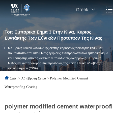
Greek
Τοπ Εμπορικό Σήμα 3 Στην Κίνα, Κύριος
Συντάκτης Των Εθνικών Προτύπων Της Κίνας
/
Μεμβράνη υλικού κατασκευής σκεπής κορυφαίας ποιότητας PVC/TPO
που πιστοποιείται από FM τις εγκρίσεις Αντιπροσωπευτικό εμπορικό σήμα
και Εφευρέτης από τις κινεζικές αυτοκόλλητες αδιάβροχες μεμβράνες
Μέλος και αντιπρόεδρος Unit προεδρίας της Κίνας Εθνική αδιάβροχη
ένωση κτηρίου (CWA)
Σπίτι
>
Αδιάβροχη Σειρά
>
Polymer Modified Cement
Waterproofing Coating
polymer modified cement waterproofi