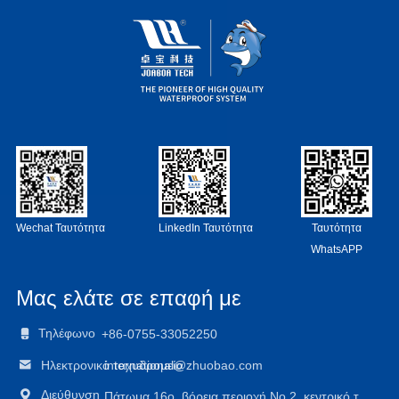
Wechat Ταυτότητα
LinkedIn Ταυτότητα
Ταυτότητα
WhatsAPP
Μας ελάτε σε επαφή με

Τηλέφωνο
+86-0755-33052250

Ηλεκτρονικό ταχυδρομείο
international@zhuobao.com

Διεύθυνση
Πάτωμα 16ο, βόρεια περιοχή No.2, κεντρικό τ