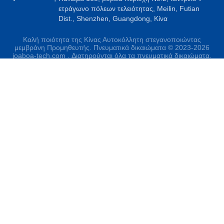
ετράγωνο πόλεων τελειότητας, Meilin, Futian
Dist., Shenzhen, Guangdong, Κίνα
Καλή ποιότητα της Κίνας Αυτοκόλλητη στεγανοποιώντας
μεμβράνη Προμηθευτής. Πνευματικά δικαιώματα © 2023-2026
joaboa-tech.com . Διατηρούνται όλα τα πνευματικά δικαιώματα.