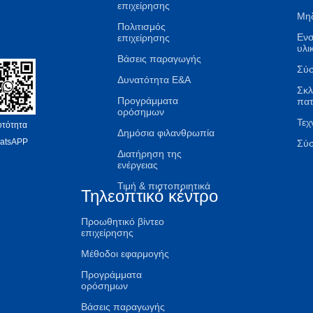
επιχείρησης
Μηδ
Πολιτισμός
Εν
επιχείρησης
υλι
Βάσεις παραγωγής
Σύσ
Δυνατότητα Ε&Α
Σκλ
Προγράμματα
πα
ορόσημων
Τεχ
υτότητα
Δημόσια φιλανθρωπία
atsAPP
Σύ
Διατήρηση της
ενέργειας
Τιμή & πιστοποιητικά
Τηλεοπτικό κέντρο
Προωθητικό βίντεο
επιχείρησης
Μέθοδοι εφαρμογής
Προγράμματα
ορόσημων
Βάσεις παραγωγής