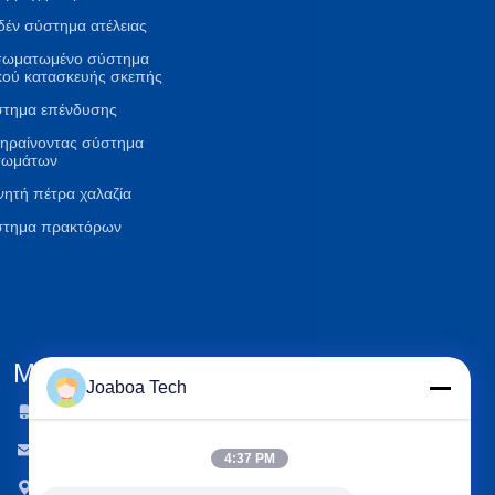
έν σύστημα ατέλειας
σωματωμένο σύστημα
κού κατασκευής σκεπής
τημα επένδυσης
ηραίνοντας σύστημα
τωμάτων
νητή πέτρα χαλαζία
στημα πρακτόρων
Μας ελάτε σε επαφή με
Joaboa Tech

Τηλέφωνο
+86-0755-33052250

Ηλεκτρονικό ταχυδρομείο
international@zhuobao.com
4:37 PM

Διεύθυνση
Πάτωμα 16ο, βόρεια περιοχή