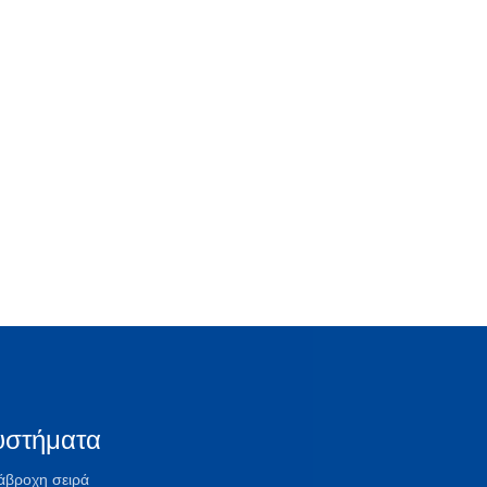
υστήματα
άβροχη σειρά