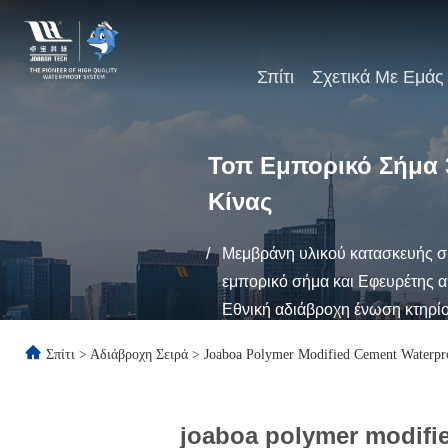
Σπίτι
Σχετικά Με Εμάς
Τοπ Εμπορικό Σήμα 
Κίνας
/
Μεμβράνη υλικού κατασκευής σ
εμπορικό σήμα και Εφευρέτης απ
Εθνική αδιάβροχη ένωση κτηρί
Σπίτι
>
Αδιάβροχη Σειρά
>
Joaboa Polymer Modified Cement Waterpr
joaboa polymer modifi