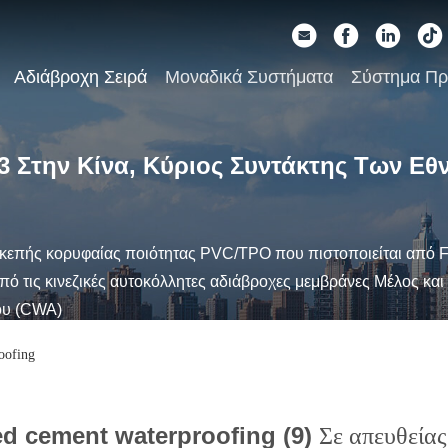
Αδιάβροχη Σειρά
Μοναδικά Συστήματα
Σύστημα Π
3 Στην Κίνα, Κύριος Συντάκτης Των Ε
κεπής κορυφαίας ποιότητας PVC/TPO που πιστοποιείται από F
ό τις κινεζικές αυτοκόλλητες αδιάβροχες μεμβράνες Μέλος και
ου (CWA)
oofing
ed cement waterproofing (9)
Σε απευθεία