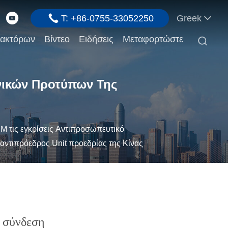
T: +86-0755-33052250
Greek
ρακτόρων
Βίντεο
Ειδήσεις
Μεταφορτώστε

θνικών Προτύπων Της
M τις εγκρίσεις Αντιπροσωπευτικό
 αντιπρόεδρος Unit προεδρίας της Κίνας
ς σύνδεση