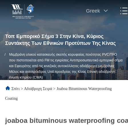
Greek
Τοπ Εμπορικό Σήμα 3 Στην Κίνα, Κύριος
Συντάκτης Των Εθνικών Προτύπων Της Κίνας
/
Μεμβράνη υλικού κατασκευής σκεπής κορυφαίας ποιότητας PVC/TPO
που πιστοποιείται από FM τις εγκρίσεις Αντιπροσωπευτικό εμπορικό σήμα
και Εφευρέτης από τις κινεζικές αυτοκόλλητες αδιάβροχες μεμβράνες
Μέλος και αντιπρόεδρος Unit προεδρίας της Κίνας Εθνική αδιάβροχη
ένωση κτηρίου (CWA)
Σπίτι
>
Αδιάβροχη Σειρά
>
Joaboa Bituminous Waterproofing
Coating
joaboa bituminous waterproofing coa