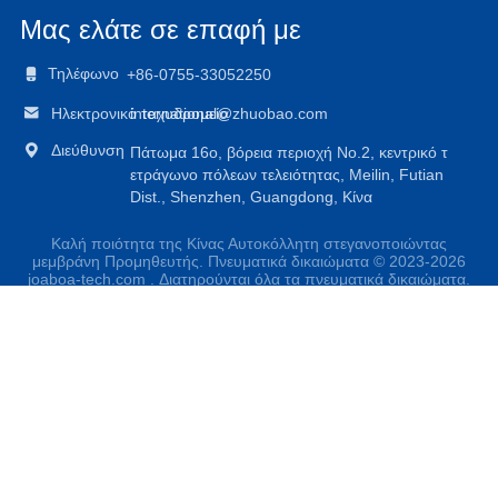
Μας ελάτε σε επαφή με

Τηλέφωνο
+86-0755-33052250

Ηλεκτρονικό ταχυδρομείο
international@zhuobao.com

Διεύθυνση
Πάτωμα 16ο, βόρεια περιοχή No.2, κεντρικό τ
ετράγωνο πόλεων τελειότητας, Meilin, Futian
Dist., Shenzhen, Guangdong, Κίνα
Καλή ποιότητα της Κίνας Αυτοκόλλητη στεγανοποιώντας
μεμβράνη Προμηθευτής. Πνευματικά δικαιώματα © 2023-2026
joaboa-tech.com . Διατηρούνται όλα τα πνευματικά δικαιώματα.