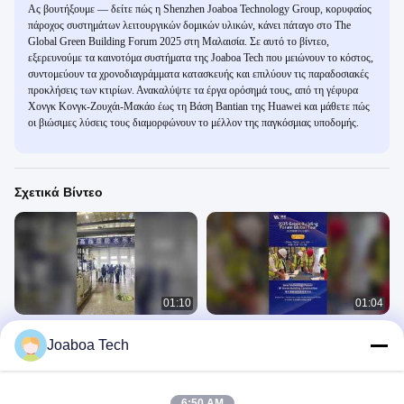
Ας βουτήξουμε — δείτε πώς η Shenzhen Joaboa Technology Group, κορυφαίος
πάροχος συστημάτων λειτουργικών δομικών υλικών, κάνει πάταγο στο The
Global Green Building Forum 2025 στη Μαλαισία. Σε αυτό το βίντεο,
εξερευνούμε τα καινοτόμα συστήματα της Joaboa Tech που μειώνουν το κόστος,
συντομεύουν τα χρονοδιαγράμματα κατασκευής και επιλύουν τις παραδοσιακές
προκλήσεις των κτιρίων. Ανακαλύψτε τα έργα ορόσημά τους, από τη γέφυρα
Χονγκ Κονγκ-Ζουχάι-Μακάο έως τη Βάση Bantian της Huawei και μάθετε πώς
οι βιώσιμες λύσεις τους διαμορφώνουν το μέλλον της παγκόσμιας υποδομής.
Σχετικά Βίντεο
01:10
01:04
Στιγμές εκπαίδευσης από το πρώτο
Παγκόσμιοι συνεργάτες Εξερευνήστε
Joaboa Tech
μας Πρόγραμμα Εξουσιοδοτημένων
το κέντρο καινοτομίας της Joaboa
Εφαρμογών στο εξωτερικό!
Tech στο Tianjin!
Παγκόσμιο Μάρκετινγκ
Παγκόσμιο Μάρκετινγκ
January 04, 2026
January 04, 2026
6:50 AM