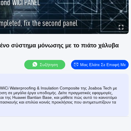
ένο σύστημα μόνωσης με το πιάτο χάλυβα
Συζήτηση
Μας Ελάτε Σε Επαφή Με
WiCi Waterproofing & Insulation Composite της Joaboa Tech με
οση σε μεγάλα έργα υποδομής. Δείτε πραγματικές εφαρμογές,
 της Huawei Bantian Base, και μάθετε πώς αυτό το καινοτόμο
τασκευής και επιλύει κοινές προκλήσεις που αντιμετωπίζουν τα