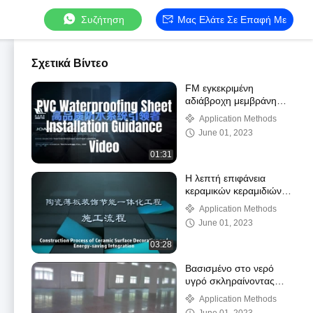
Συζήτηση
Μας Ελάτε Σε Επαφή Με
Σχετικά Βίντεο
FM εγκεκριμένη
αδιάβροχη μεμβράνη
PVC Bondsure™
Application Methods
June 01, 2023
01:31
Η λεπτή επιφάνεια
κεραμικών κεραμιδιών
κάλυψε το διακοσμητικό
Application Methods
& ενσωματωμένο
June 01, 2023
εξοικονόμηση ενέργειας
σύστημα επένδυσης
03:28
Βασισμένο στο νερό
υγρό σκληραίνοντας
σύστημα πατωμάτων
Application Methods