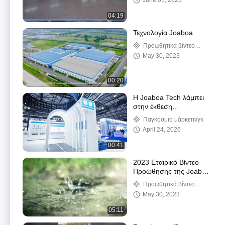
June 01, 2023
04:19
Τεχνολογία Joaboa
Προωθητικά βίντεο
επιχείρησης
May 30, 2023
00:20
Η Joaboa Tech λάμπει
στην έκθεση
στεγανοποίησης της
Παγκόσμιο μάρκετινγκ
Κίνας 2025!
April 24, 2026
00:41
2023 Εταιρικό Βίντεο
Προώθησης της Joaboa
Tech
Προωθητικά βίντεο
επιχείρησης
May 30, 2023
05:11