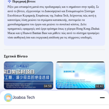
Περιγραφή βίντεο:
Ρίξτε μια εστιασμένη ματιά στις προδιαγραφές και τι σημαίνουν στην πράξη. Σε
αυτό το βίντεο, εξερευνούμε το Διακοσμητικό και Ενσωματωμένο Σύστημα
Επενδύσεων Κεραμικής Επιφάνειας της Joaboa Tech, δείχνοντας πώς αυτή η
καινοτόμος λύση μειώνει τα στρώματα κατασκευής, συντομεύει τα
χρονοδιαγράμματα του έργου και μειώνει το συνολικό κόστος. Δείτε
πραγματικές εφαρμογές από έργα ορόσημα όπως η γέφυρα Hong Kong-Zhuhai-
Macao και η Huawei Bantian Base και μάθετε πώς αυτό το σύστημα προσφέρει
τόσο αισθητική όσο και ενεργειακή απόδοση για τις σύγχρονες υποδομές.
Σχετικά Βίντεο
04:59
02:47
2022 ολυμπιακό πρόγραμμα
Πρόγραμμα προσόψεων αργιλίου του
Joaboa Tech
στεγανοποίησης πλακών του χωριού
κατοικημένου προγράμματος
υπογείων Zhangjiakou
υψηλών σημείων κήπων χώρας
Προγράμματα Ορόσημων
Προγράμματα Ορόσημων
June 06, 2023
June 06, 2023